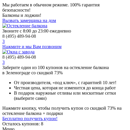
Мы работаем в обычном режиме.
100% гарантия
безопасности!
Балконы и лоджии!
Гоголя
Вызвать замерщика на дом
Звоните с 8:00 до 23:00 ежедневно
8 (495) 489-94-08
Панфиловский проспект
3
Нажмите и мы Вам позвоним
8 (495) 489-94-08
Проспект Генерала
3
Заберите
один из 100
купонов на остекление балкона
в Зеленограде
со скидкой 73%
Алексеева
Солнечная аллея
От производителя
, «под ключ»,
с гарантией 10 лет!
Честная цена,
которая не изменится до конца работ
В подарок
наружные отливы или москитные сетки
(выберите сами)
Сосновая аллея
Нажмите кнопку, чтобы получить
купон со скидкой 73%
на
остекление балкона + подарки
Бесплатно получить купон!
Филаретовская
Осталось купонов: 8
Меню