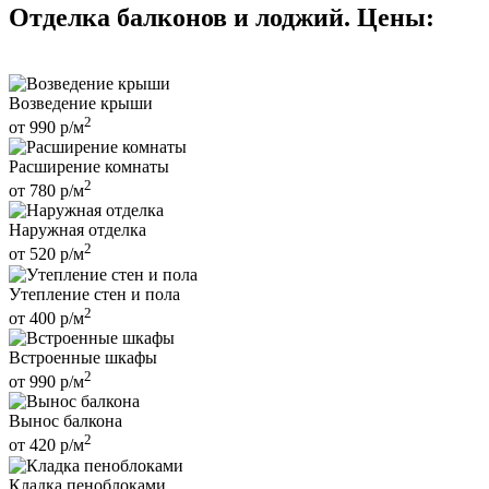
Отделка балконов и лоджий. Цены:
Возведение крыши
2
от
990
р/м
Расширение комнаты
2
от
780
р/м
Наружная отделка
2
от
520
р/м
Утепление стен и пола
2
от
400
р/м
Встроенные шкафы
2
от
990
р/м
Вынос балкона
2
от
420
р/м
Кладка пеноблоками