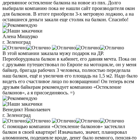
деревянное остекление балкона на новое из пвх. Долго
выбирали компанию пока не нашли сайт производителя окон
для балконов. В итоге приобрели 3-х метровую лоджию, а на
оставшиеся деньги закали еще столик на балкон. Спасибо!
Алена Мишурко
г. Зеленоград
В этой компании заказала мужу подарок на ДР.
Переоборудовала балкон в кабинет, его давняя мечта. Пока он
с друзьями путешествовал по Европе на мотоцикле, он у меня
байкер, бригада рабочих 3 человека, полностью переделала
наш балкон, ещё и увеличив его площадь на 1,5 м2. Надо было
видеть его счастливое лицо по возвращении! Он теперь всем
друзьям байкерам рекомендует компанию «Остекление
балконов», а я присоединяюсь. =)
Венедикт Николаевич
г. Зеленоград
С помощью компании «Остекление балконов» застеклил
балкон в своей квартире! Изначально, значит, планировал
алюминием, подешевле вроде, денег было немного, пенсия-то