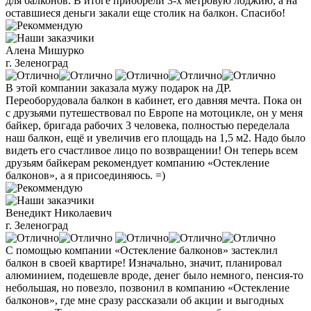
для балконов. В итоге приобрели 3-х метровую лоджию, а на
оставшиеся деньги закали еще столик на балкон. Спасибо!
Алена Мишурко
г. Зеленоград
В этой компании заказала мужу подарок на ДР.
Переоборудовала балкон в кабинет, его давняя мечта. Пока он
с друзьями путешествовал по Европе на мотоцикле, он у меня
байкер, бригада рабочих 3 человека, полностью переделала
наш балкон, ещё и увеличив его площадь на 1,5 м2. Надо было
видеть его счастливое лицо по возвращении! Он теперь всем
друзьям байкерам рекомендует компанию «Остекление
балконов», а я присоединяюсь. =)
Венедикт Николаевич
г. Зеленоград
С помощью компании «Остекление балконов» застеклил
балкон в своей квартире! Изначально, значит, планировал
алюминием, подешевле вроде, денег было немного, пенсия-то
небольшая, но повезло, позвонил в компанию «Остекление
балконов», где мне сразу рассказали об акции и выгодных