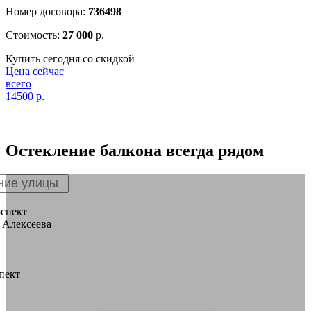
Номер договора:
736498
Стоимость:
27 000
р.
Купить сегодня со скидкой
Цена сейчас
всего
14500
р.
Остекление балкона
всегда рядом
спект
 Алексеева
пект